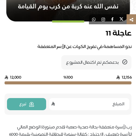
عاجلة 11
نحو المساهمة في تفريج الكربات عن الأسر المتعففة
بدعمكم تم اكتمال المشروع
12,000
%100
12,156
تبرع
رب لأسرة متعففة بحالة صحية صعبة (قدم مبتورة) الوضع المالي
للأسرة ضعيف ، الاحتياج : كفالة سنوية للبطاقة التموينية بقيمة 6000