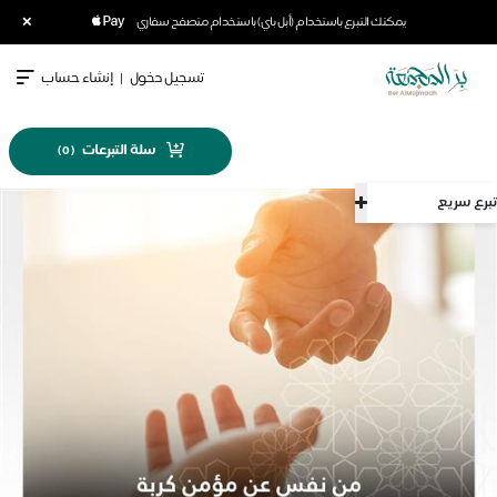
×
يمكنك التبرع باستخدام (أبل باي) باستخدام متصفح سفاري
تسجيل دخول
|
إنشاء حساب
سلة التبرعات
)
0
(
تبرع سريع