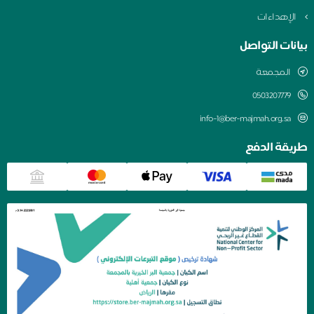
الإهداءات
بيانات التواصل
المجمعة
0503207779
info-1@ber-majmah.org.sa
طريقة الدفع