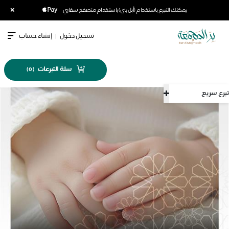
×
يمكنك التبرع باستخدام (أبل باي) باستخدام متصفح سفاري
تسجيل دخول
|
إنشاء حساب
سلة التبرعات
)
0
(
تبرع سريع