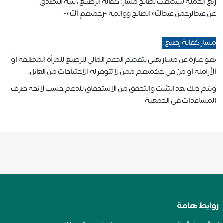
ريع الحملة سيذهب لصالح مسار : كفالة الرضيـع ، بنية التصدق
عن عبدالرحمن عبدالله الصالح ووالديه -رحمهم الله-
مسار كفالة رضيع :
هو عبارة عن مسار يعنى بتقديم الدعم المالي للرضيع للمرأة المطلقة أو
الأراملة أو من في حكمهم ممن لا تتوفر له الاحتياجات من العائل،
ويتم ذلك بعد التثبت والتحقق من الاستحقاق للدعم حسب لائحة صرف
المساعدات في الجمعية
روابط هامة