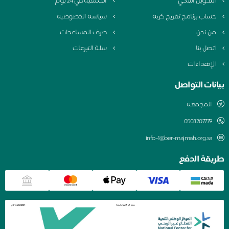
التحويل البنكي
الجمعية في 24 يوم
حساب برنامج تفريج كربة
سياسة الخصوصية
من نحن
صرف المساعدات
اتصل بنا
سلة التبرعات
الإهداءات
بيانات التواصل
المجمعة
0503207779
info-1@ber-majmah.org.sa
طريقة الدفع