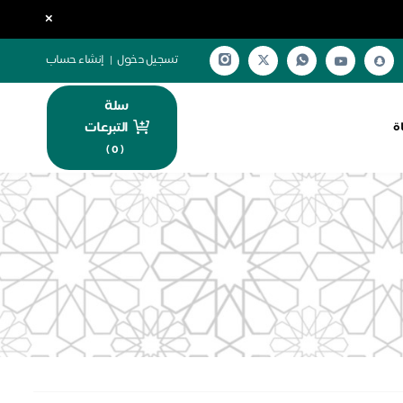
×
تسجيل دخول
|
إنشاء حساب
سلة
التبرعات
ة
)
0
(