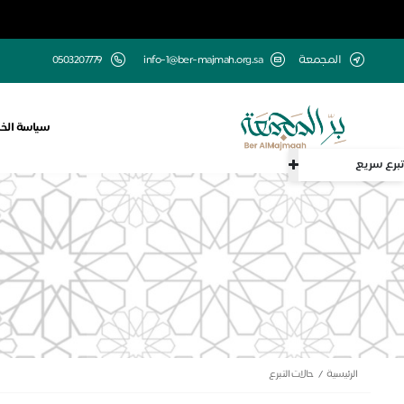
المجمعة
info-1@ber-majmah.org.sa
0503207779
سياسة الخ
تبرع سريع
الرئيسية
حالات التبرع