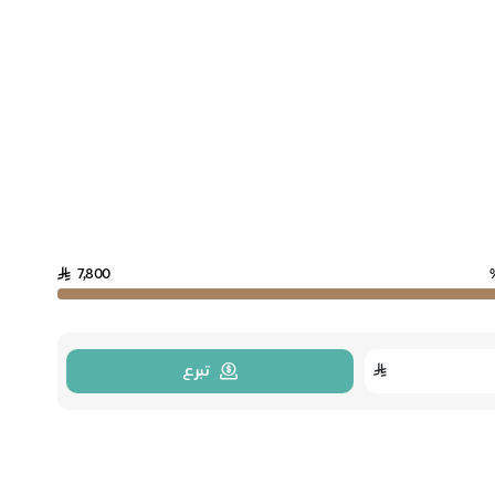
7,800
تبرع