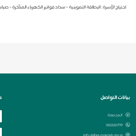
احتياج الأسرة : البطاقة التموينية – سداد فواتير الكهرباء المتأخرة – صيان
بيانات التواصل
ط
المجمعة
0503207779
info-1@ber-majmah.org.sa