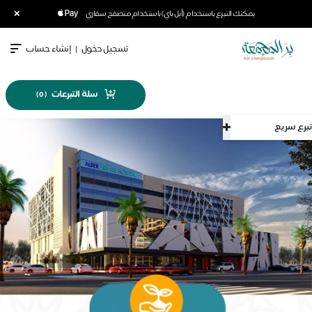
×
يمكنك التبرع باستخدام (أبل باي) باستخدام متصفح سفاري
تسجيل دخول
|
إنشاء حساب
سلة التبرعات
)
0
(
تبرع سريع