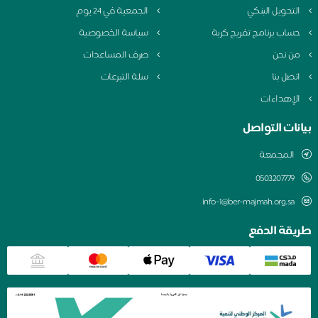
التحويل البنكي
الجمعية في 24 يوم
حساب برنامج تفريج كربة
سياسة الخصوصية
من نحن
صرف المساعدات
اتصل بنا
سلة التبرعات
الإهداءات
بيانات التواصل
المجمعة
0503207779
info-1@ber-majmah.org.sa
طريقة الدفع