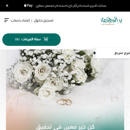
×
يمكنك التبرع باستخدام (أبل باي) باستخدام متصفح سفاري
تسجيل دخول
|
إنشاء حساب
سلة التبرعات
)
0
(
تبرع سريع