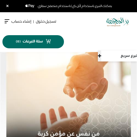
×
يمكنك التبرع باستخدام (أبل باي) باستخدام متصفح سفاري
تسجيل دخول
|
إنشاء حساب
سلة التبرعات
)
0
(
تبرع سريع