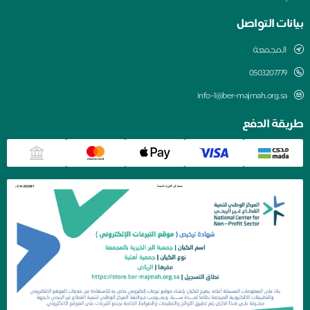
بيانات التواصل
المجمعة
0503207779
info-1@ber-majmah.org.sa
طريقة الدفع