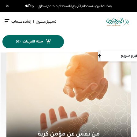
×
يمكنك التبرع باستخدام (أبل باي) باستخدام متصفح سفاري
تسجيل دخول
|
إنشاء حساب
سلة التبرعات
)
0
(
تبرع سريع