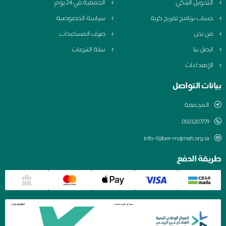
التحويل البنكي
الجمعية في 24 يوم
حساب برنامج تفريج كربة
سياسة الخصوصية
من نحن
صرف المساعدات
اتصل بنا
سلة التبرعات
الإهداءات
بيانات التواصل
المجمعة
0503207779
info-1@ber-majmah.org.sa
طريقة الدفع