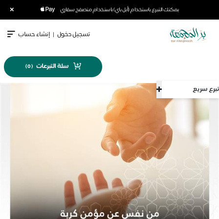
×
يمكنك التبرع باستخدام (أبل باي) باستخدام متصفح سفاري
تسجيل دخول
|
إنشاء حساب
سلة التبرعات
)
0
(
تبرع سريع