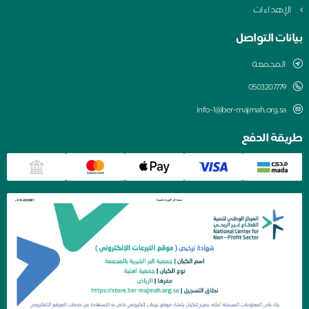
الإهداءات
بيانات التواصل
المجمعة
0503207779
info-1@ber-majmah.org.sa
طريقة الدفع